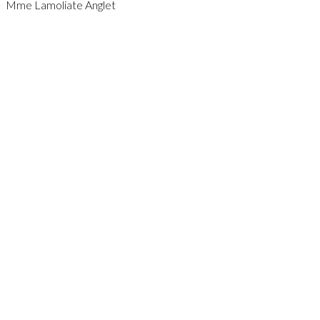
Mme Lamoliate
Anglet
Nos partenaires
Un accord de confiance